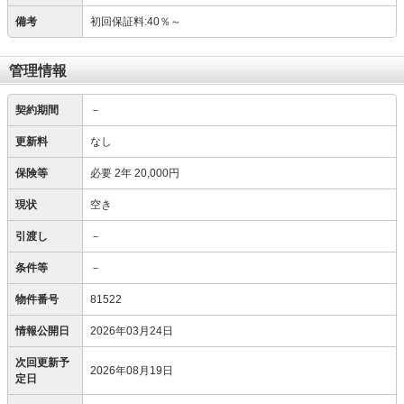
備考
初回保証料:40％～
管理情報
契約期間
－
更新料
なし
保険等
必要
2年 20,000円
現状
空き
引渡し
－
条件等
－
物件番号
81522
情報公開日
2026年03月24日
次回更新予
2026年08月19日
定日