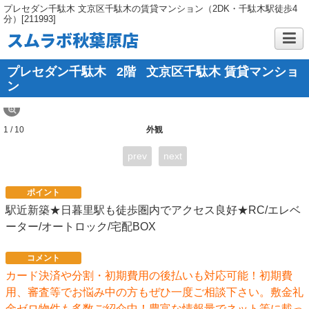
プレセダン千駄木 文京区千駄木の賃貸マンション（2DK・千駄木駅徒歩4
分）[211993]
スムラボ秋葉原店
プレセダン千駄木
2階
文京区千駄木 賃貸マンショ
ン
1 / 10
外観
prev
next
ポイント
駅近新築★日暮里駅も徒歩圏内でアクセス良好★RC/エレベ
ーター/オートロック/宅配BOX
コメント
カード決済や分割・初期費用の後払いも対応可能！初期費
用、審査等でお悩み中の方もぜひ一度ご相談下さい。敷金礼
金ゼロ物件も多数ご紹介中！豊富な情報量でネット等に載っ