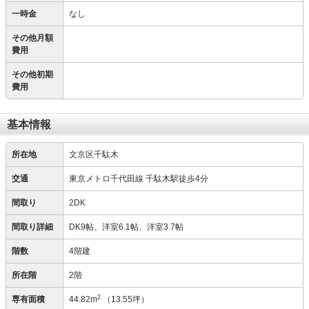
一時金
なし
その他月額
費用
その他初期
費用
基本情報
所在地
文京区千駄木
交通
東京メトロ千代田線 千駄木駅徒歩4分
間取り
2DK
間取り詳細
DK9帖、洋室6.1帖、洋室3.7帖
階数
4階建
所在階
2階
2
専有面積
44.82m
（13.55坪）