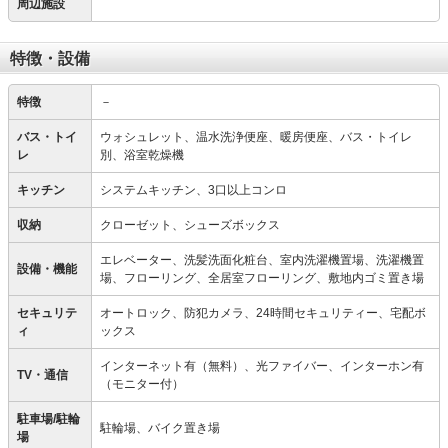
周辺施設
特徴・設備
特徴
－
バス・トイ
ウォシュレット、温水洗浄便座、暖房便座、バス・トイレ
レ
別、浴室乾燥機
キッチン
システムキッチン、3口以上コンロ
収納
クローゼット、シューズボックス
エレベーター、洗髪洗面化粧台、室内洗濯機置場、洗濯機置
設備・機能
場、フローリング、全居室フローリング、敷地内ゴミ置き場
セキュリテ
オートロック、防犯カメラ、24時間セキュリティー、宅配ボ
ィ
ックス
インターネット有（無料）、光ファイバー、インターホン有
TV・通信
（モニター付）
駐車場/駐輪
駐輪場、バイク置き場
場