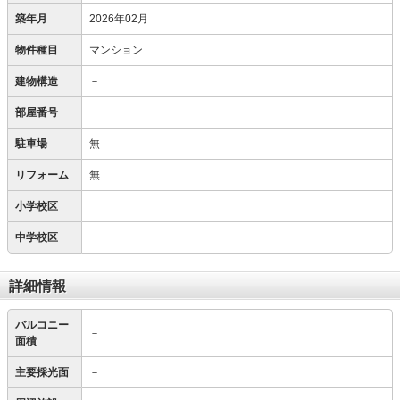
築年月
2026年02月
物件種目
マンション
建物構造
－
部屋番号
駐車場
無
リフォーム
無
小学校区
中学校区
詳細情報
バルコニー
－
面積
主要採光面
－