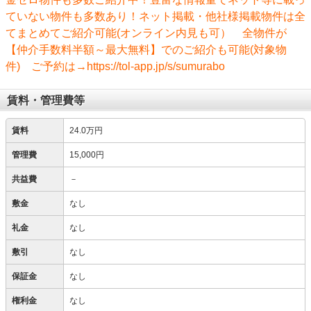
ていない物件も多数あり！ネット掲載・他社様掲載物件は全
てまとめてご紹介可能(オンライン内見も可） 全物件が
【仲介手数料半額～最大無料】でのご紹介も可能(対象物
件) ご予約は→https://tol-app.jp/s/sumurabo
賃料・管理費等
賃料
24.0万円
管理費
15,000円
共益費
－
敷金
なし
礼金
なし
敷引
なし
保証金
なし
権利金
なし