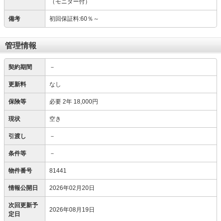
（モニター付）
備考
初回保証料:60％～
管理情報
契約期間
－
更新料
なし
保険等
必要
2年 18,000円
現状
空き
引渡し
－
条件等
－
物件番号
81441
情報公開日
2026年02月20日
次回更新予
2026年08月19日
定日