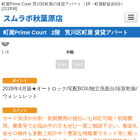
町屋Prime Court 荒川区町屋の賃貸アパート（1R・町屋駅徒歩6分）
[211934]
スムラボ秋葉原店
町屋Prime Court
2階
荒川区町屋 賃貸アパート
1 / 6
外観
prev
next
ポイント
2026年4月築★オートロック/宅配BOX/独立洗面台/浴室乾燥/
ウォシュレット
コメント
カード決済や分割・初期費用の後払いも対応可能！初期費
用、審査等でお悩み中の方もぜひ一度ご相談下さい。敷金礼
金ゼロ物件も多数ご紹介中！豊富な情報量でネット等に載っ