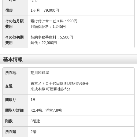
償却
1ヶ月 79,000円
その他月額
駆け付けサービス料
：
990円
費用
月額保証料
：
1,245円
その他初期
契約事務手数料
：
5,500円
費用
鍵代
：
22,000円
基本情報
所在地
荒川区町屋
東京メトロ千代田線 町屋駅徒歩6分
交通
京成本線 町屋駅徒歩6分
間取り
1R
間取り詳細
K2.4帖、洋室7.8帖
階数
3階建
所在階
2階