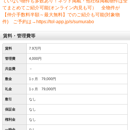
ていない物件も多数あり！ネット掲載・他社様掲載物件は全
てまとめてご紹介可能(オンライン内見も可） 全物件が
【仲介手数料半額～最大無料】でのご紹介も可能(対象物
件) ご予約は→https://tol-app.jp/s/sumurabo
賃料・管理費等
賃料
7.9万円
管理費
4,000円
共益費
－
敷金
1ヶ月 79,000円
礼金
1ヶ月 79,000円
敷引
なし
保証金
なし
権利金
なし
一時金
なし