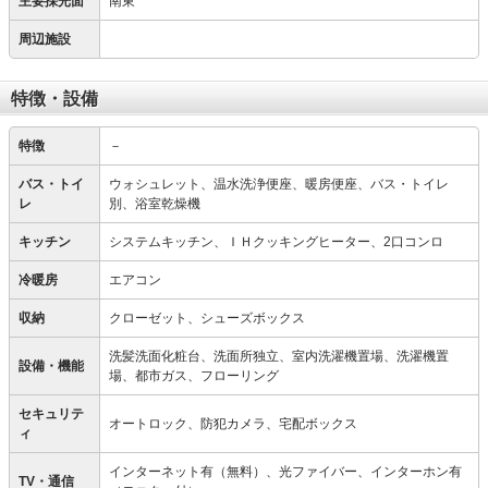
主要採光面
南東
周辺施設
特徴・設備
特徴
－
バス・トイ
ウォシュレット、温水洗浄便座、暖房便座、バス・トイレ
レ
別、浴室乾燥機
キッチン
システムキッチン、ＩＨクッキングヒーター、2口コンロ
冷暖房
エアコン
収納
クローゼット、シューズボックス
洗髪洗面化粧台、洗面所独立、室内洗濯機置場、洗濯機置
設備・機能
場、都市ガス、フローリング
セキュリテ
オートロック、防犯カメラ、宅配ボックス
ィ
インターネット有（無料）、光ファイバー、インターホン有
TV・通信