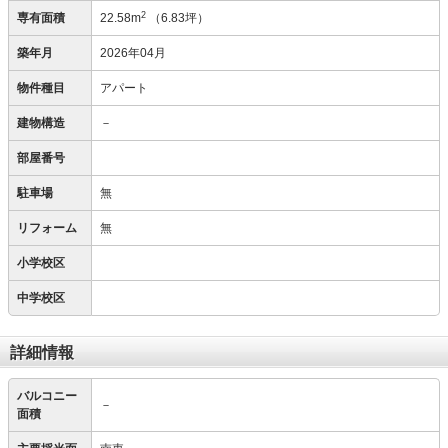
2
専有面積
22.58m
（6.83坪）
築年月
2026年04月
物件種目
アパート
建物構造
－
部屋番号
駐車場
無
リフォーム
無
小学校区
中学校区
詳細情報
バルコニー
－
面積