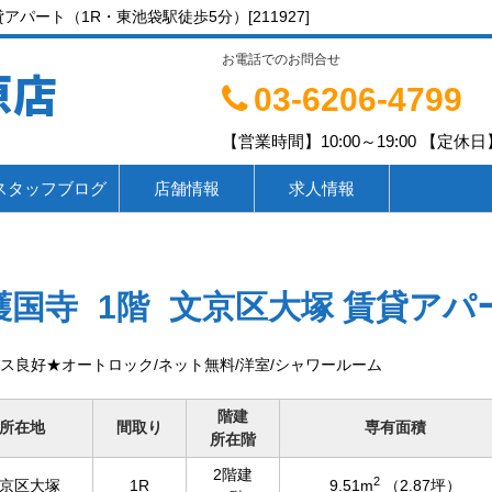
パート（1R・東池袋駅徒歩5分）[211927]
お電話でのお問合せ
原店
03-6206-4799
【営業時間】10:00～19:00 【定休日】
スタッフブログ
店舗情報
求人情報
護国寺
1階
文京区大塚 賃貸アパ
ス良好★オートロック/ネット無料/洋室/シャワールーム
階建
所在地
間取り
専有面積
所在階
2階建
2
京区大塚
1R
9.51m
（2.87坪）