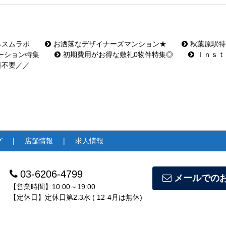
らスムラボ
お洒落なデザイナーズマンション★
秋葉原駅特
ーション特集
初期費用がお得な敷礼0物件特集◎
Ｉｎｓｔ
料不要／／
グ
店舗情報
求人情報
03-6206-4799
メールでの
【営業時間】10:00～19:00
【定休日】定休日第2.3水 ( 12-4月は無休)