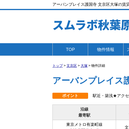
アーバンプレイス護国寺 文京区大塚の賃貸ア
スムラボ秋葉
TOP
物件情報
トップ
>
文京区
>
大塚
>
物件詳細
アーバンプレイス
ポイント
駅近・築浅★アクセ
沿線
最寄駅
東京メトロ有楽町線
文