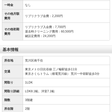
一時金
なし
その他月額
リブリクラブ会費
：
2,200円
費用
リブリクラブ入会費
：
7,700円
その他初期
退去時クリーニング費用
：
60,500円
費用
鍵設定費用
：
24,200円
基本情報
所在地
荒川区南千住
東京メトロ日比谷線 三ノ輪駅徒歩11分
交通
東京さくらトラム（都電荒川線） 荒川一中前駅徒歩3分
間取り
1LDK
間取り詳細
LDK8.1帖、洋室7.1帖
階数
3階建
所在階
2階