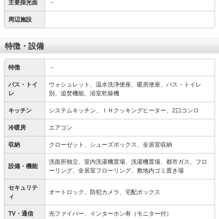
主要採光面
－
周辺施設
特徴・設備
特徴
－
バス・トイ
ウォシュレット、温水洗浄便座、暖房便座、バス・トイレ
レ
別、追焚機能、浴室乾燥機
キッチン
システムキッチン、ＩＨクッキングヒーター、2口コンロ
冷暖房
エアコン
収納
クローゼット、シューズボックス、全居室収納
洗面所独立、室内洗濯機置場、洗濯機置場、都市ガス、フロ
設備・機能
ーリング、全居室フローリング、敷地内ゴミ置き場
セキュリテ
オートロック、防犯カメラ、宅配ボックス
ィ
TV・通信
光ファイバー、インターホン有（モニター付）