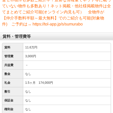
ていない物件も多数あり！ネット掲載・他社様掲載物件は全
てまとめてご紹介可能(オンライン内見も可） 全物件が
【仲介手数料半額～最大無料】でのご紹介も可能(対象物
件) ご予約は→ https://tol-app.jp/s/sumurabo
賃料・管理費等
賃料
11.6万円
管理費
3,000円
共益費
－
敷金
なし
礼金
1.5ヶ月 174,000円
敷引
なし
保証金
なし
権利金
なし