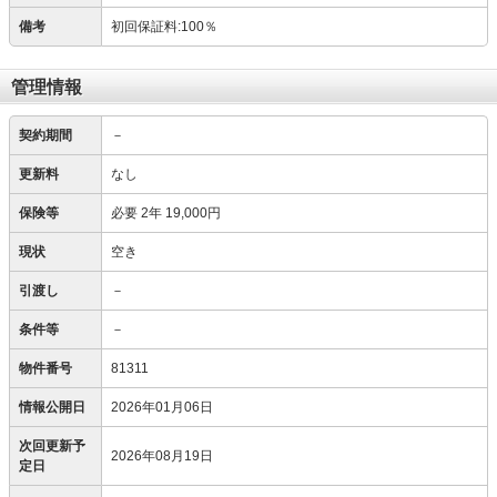
備考
初回保証料:100％
管理情報
契約期間
－
更新料
なし
保険等
必要
2年 19,000円
現状
空き
引渡し
－
条件等
－
物件番号
81311
情報公開日
2026年01月06日
次回更新予
2026年08月19日
定日