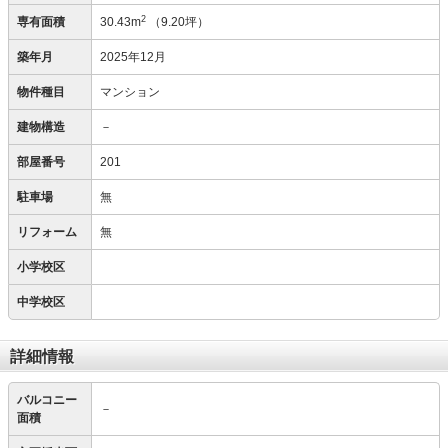
2
専有面積
30.43m
（9.20坪）
築年月
2025年12月
物件種目
マンション
建物構造
－
部屋番号
201
駐車場
無
リフォーム
無
小学校区
中学校区
詳細情報
バルコニー
－
面積