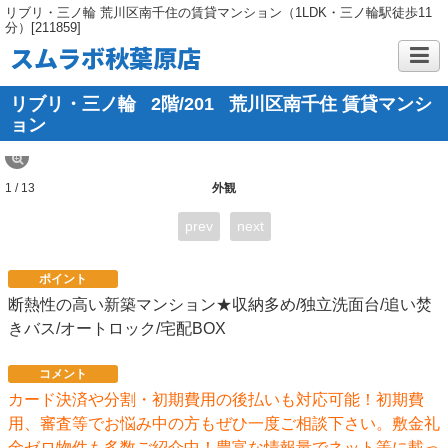
リブリ・三ノ輪 荒川区南千住の賃貸マンション（1LDK・三ノ輪駅徒歩11
分）[211859]
スムラボ秋葉原店
リブリ・三ノ輪
2階/201
荒川区南千住 賃貸マンシ
ョン
1 / 13
外観
prev
next
ポイント
断熱性の高い新築マンション★収納多め/独立洗面台/追い焚
きバス/オートロック/宅配BOX
コメント
カード決済や分割・初期費用の後払いも対応可能！初期費
用、審査等でお悩み中の方もぜひ一度ご相談下さい。敷金礼
金ゼロ物件も多数ご紹介中！豊富な情報量でネット等に載っ