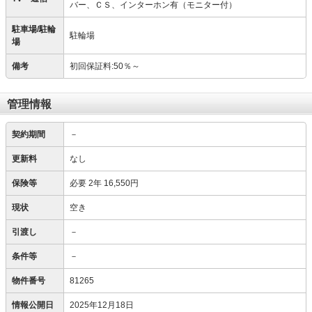
バー、ＣＳ、インターホン有（モニター付）
駐車場/駐輪
駐輪場
場
備考
初回保証料:50％～
管理情報
契約期間
－
更新料
なし
保険等
必要
2年 16,550円
現状
空き
引渡し
－
条件等
－
物件番号
81265
情報公開日
2025年12月18日