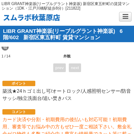
LIBR GRANT神楽坂(リーブルグラント神楽坂) 新宿区東五軒町の賃貸マン
ション（1DK・江戸川橋駅徒歩8分）[211822]
スムラボ秋葉原店
LIBR GRANT神楽坂(リーブルグラント神楽坂)
6
階/602
新宿区東五軒町 賃貸マンション
1 / 14
外観
prev
next
ポイント
築浅★24ｈゴミ出し可/オートロック/人感照明センサー/防音
サッシ/独立洗面台/追い焚きバス
コメント
カード決済や分割・初期費用の後払いも対応可能！初期費
用、審査等でお悩み中の方もぜひ一度ご相談下さい。敷金礼
金ゼロ物件も多数ご紹介中！豊富な情報量でネット等に載っ