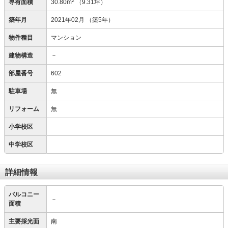
2
専有面積
30.80m
（9.31坪）
築年月
2021年02月
（築5年）
物件種目
マンション
建物構造
－
部屋番号
602
駐車場
無
リフォーム
無
小学校区
中学校区
詳細情報
バルコニー
－
面積
主要採光面
南