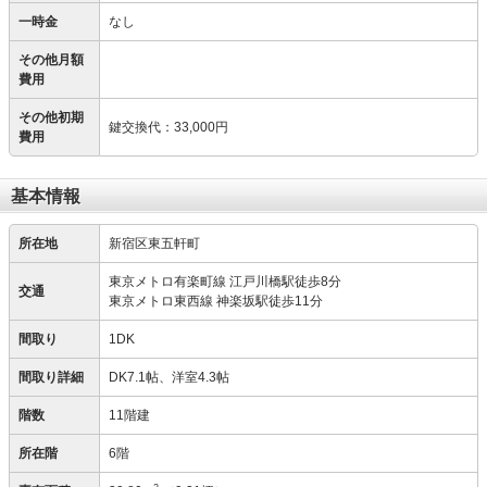
一時金
なし
その他月額
費用
その他初期
鍵交換代
：
33,000円
費用
基本情報
所在地
新宿区東五軒町
東京メトロ有楽町線 江戸川橋駅徒歩8分
交通
東京メトロ東西線 神楽坂駅徒歩11分
間取り
1DK
間取り詳細
DK7.1帖、洋室4.3帖
階数
11階建
所在階
6階