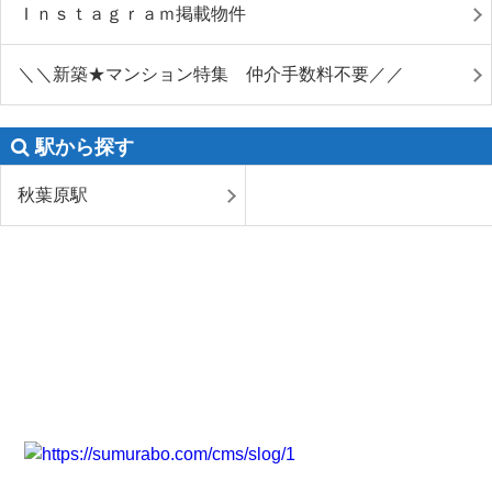
Ｉｎｓｔａｇｒａｍ掲載物件
＼＼新築★マンション特集 仲介手数料不要／／
駅から探す
秋葉原駅