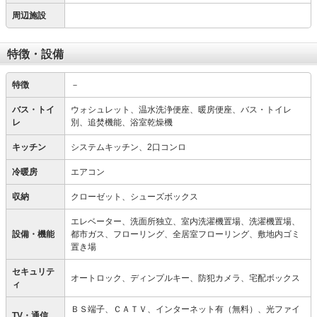
周辺施設
特徴・設備
特徴
－
バス・トイ
ウォシュレット、温水洗浄便座、暖房便座、バス・トイレ
レ
別、追焚機能、浴室乾燥機
キッチン
システムキッチン、2口コンロ
冷暖房
エアコン
収納
クローゼット、シューズボックス
エレベーター、洗面所独立、室内洗濯機置場、洗濯機置場、
設備・機能
都市ガス、フローリング、全居室フローリング、敷地内ゴミ
置き場
セキュリテ
オートロック、ディンプルキー、防犯カメラ、宅配ボックス
ィ
ＢＳ端子、ＣＡＴＶ、インターネット有（無料）、光ファイ
TV・通信