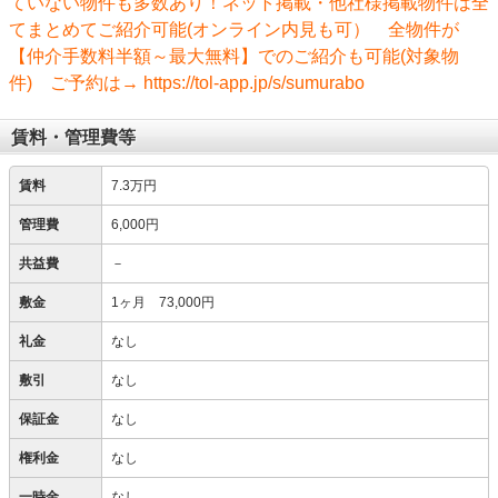
ていない物件も多数あり！ネット掲載・他社様掲載物件は全
てまとめてご紹介可能(オンライン内見も可） 全物件が
【仲介手数料半額～最大無料】でのご紹介も可能(対象物
件) ご予約は→ https://tol-app.jp/s/sumurabo
賃料・管理費等
賃料
7.3万円
管理費
6,000円
共益費
－
敷金
1ヶ月 73,000円
礼金
なし
敷引
なし
保証金
なし
権利金
なし
一時金
なし