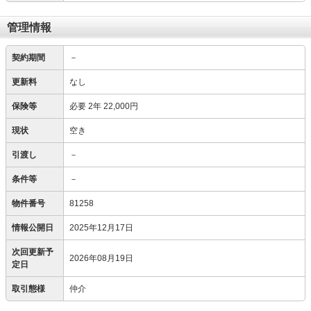
管理情報
契約期間
－
更新料
なし
保険等
必要
2年 22,000円
現状
空き
引渡し
－
条件等
－
物件番号
81258
情報公開日
2025年12月17日
次回更新予
2026年08月19日
定日
取引態様
仲介