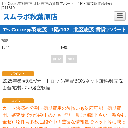
T’s Cuore赤羽志茂 北区志茂の賃貸アパート（1R・志茂駅徒歩4分）
[211819]
スムラボ秋葉原店
T’s Cuore赤羽志茂
1階/102
北区志茂 賃貸アパート
1 / 11
外観
prev
next
ポイント
2025年築★駅近/オートロック/宅配BOX/ネット無料/独立洗
面台/追焚バス/浴室乾燥
コメント
カード決済や分割・初期費用の後払いも対応可能！初期費
用、審査等でお悩み中の方もぜひ一度ご相談下さい。敷金礼
金ゼロ物件も多数ご紹介中！豊富な情報量でネット等に載っ