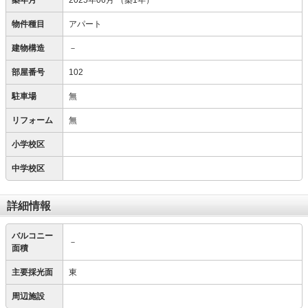
築年月
2025年06月
（築1年）
物件種目
アパート
建物構造
－
部屋番号
102
駐車場
無
リフォーム
無
小学校区
中学校区
詳細情報
バルコニー
－
面積
主要採光面
東
周辺施設