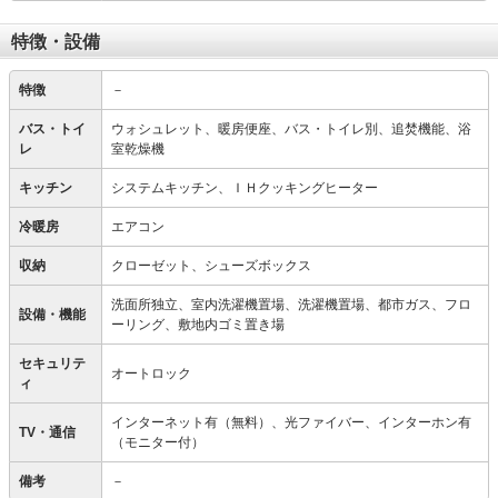
特徴・設備
特徴
－
バス・トイ
ウォシュレット、暖房便座、バス・トイレ別、追焚機能、浴
レ
室乾燥機
キッチン
システムキッチン、ＩＨクッキングヒーター
冷暖房
エアコン
収納
クローゼット、シューズボックス
洗面所独立、室内洗濯機置場、洗濯機置場、都市ガス、フロ
設備・機能
ーリング、敷地内ゴミ置き場
セキュリテ
オートロック
ィ
インターネット有（無料）、光ファイバー、インターホン有
TV・通信
（モニター付）
備考
－