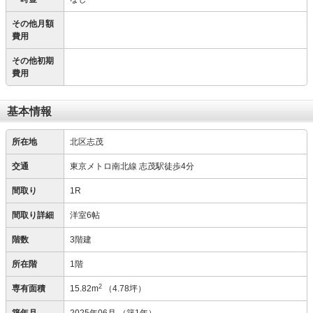
その他月額
費用
その他初期
費用
基本情報
所在地
北区志茂
交通
東京メトロ南北線 志茂駅徒歩4分
間取り
1R
間取り詳細
洋室6帖
階数
3階建
所在階
1階
2
専有面積
15.82m
（4.78坪）