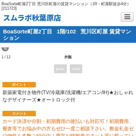
BoaSorte町屋2丁目 荒川区町屋の賃貸マンション（1R・町屋駅徒歩4分）
[211723]
スムラボ秋葉原店
BoaSorte町屋2丁目
1階/102
荒川区町屋 賃貸マン
ション
1 / 12
外観
prev
next
ポイント
新築家電付き物件(TV/冷蔵庫/洗濯機/エアコン/IH)★おしゃれ
なデザイナーズ★オートロック付
コメント
カード決済や分割・初期費用の後払いも対応可！初期費用、
審査等でお悩み中の方もぜひ一度ご相談下さい。敷金礼金ゼ
ロ物件も多数ご紹介中！豊富な情報量でネット等に載ってい