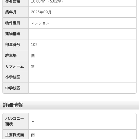
2
専有面積
16.60m
（5.02坪）
築年月
2025年09月
物件種目
マンション
建物構造
－
部屋番号
102
駐車場
無
リフォーム
無
小学校区
中学校区
詳細情報
バルコニー
－
面積
主要採光面
南