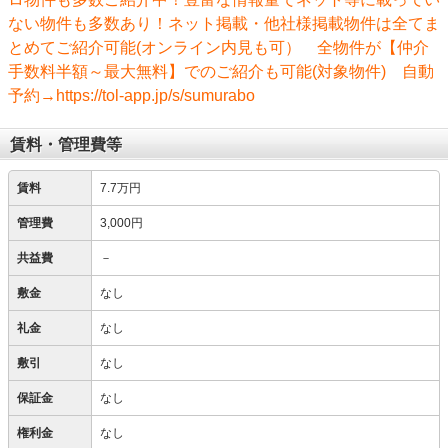
ない物件も多数あり！ネット掲載・他社様掲載物件は全てま
とめてご紹介可能(オンライン内見も可） 全物件が【仲介
手数料半額～最大無料】でのご紹介も可能(対象物件) 自動
予約→https://tol-app.jp/s/sumurabo
賃料・管理費等
賃料
7.7万円
管理費
3,000円
共益費
－
敷金
なし
礼金
なし
敷引
なし
保証金
なし
権利金
なし