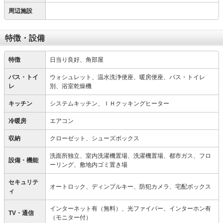
周辺施設
特徴・設備
特徴
日当り良好、角部屋
バス・トイ
ウォシュレット、温水洗浄便座、暖房便座、バス・トイレ
レ
別、浴室乾燥機
キッチン
システムキッチン、ＩＨクッキングヒーター
冷暖房
エアコン
収納
クローゼット、シューズボックス
洗面所独立、室内洗濯機置場、洗濯機置場、都市ガス、フロ
設備・機能
ーリング、敷地内ゴミ置き場
セキュリテ
オートロック、ディンプルキー、防犯カメラ、宅配ボックス
ィ
インターネット有（無料）、光ファイバー、インターホン有
TV・通信
（モニター付）