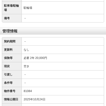
駐車場/駐輪
駐輪場
場
備考
－
管理情報
契約期間
－
更新料
なし
保険等
必要
2年 20,000円
現状
空き
引渡し
－
条件等
－
物件番号
81084
情報公開日
2025年10月24日