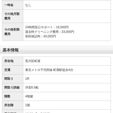
一時金
なし
その他月額
費用
24時間安心サポート
：
16,500円
その他初期
退去時クリーニング費用
：
33,000円
費用
初回保証料
：
40,000円
基本情報
所在地
荒川区町屋
交通
東京メトロ千代田線 町屋駅徒歩4分
間取り
1R
間取り詳細
洋室6.5帖
階数
4階建
所在階
1階