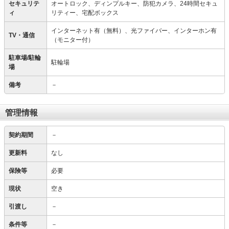
セキュリテ
オートロック、ディンプルキー、防犯カメラ、24時間セキュ
ィ
リティー、宅配ボックス
インターネット有（無料）、光ファイバー、インターホン有
TV・通信
（モニター付）
駐車場/駐輪
駐輪場
場
備考
－
管理情報
契約期間
－
更新料
なし
保険等
必要
現状
空き
引渡し
－
条件等
－