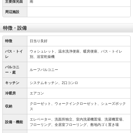
主要採光面
南
周辺施設
特徴・設備
特徴
日当り良好
バス・トイ
ウォシュレット、温水洗浄便座、暖房便座、バス・トイレ
レ
別、浴室乾燥機
バルコニ
ルーフバルコニー
ー・庭
キッチン
システムキッチン、2口コンロ
冷暖房
エアコン
クローゼット、ウォークインクローゼット、シューズボック
収納
ス
エレベーター、洗面所独立、室内洗濯機置場、洗濯機置場、
設備・機能
フローリング、全居室フローリング、敷地内ゴミ置き場