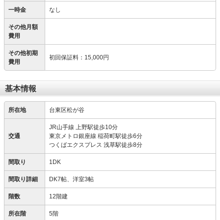
一時金
なし
その他月額
費用
その他初期
初回保証料
：
15,000円
費用
基本情報
所在地
台東区松が谷
JR山手線 上野駅徒歩10分
交通
東京メトロ銀座線 稲荷町駅徒歩6分
つくばエクスプレス 浅草駅徒歩8分
間取り
1DK
間取り詳細
DK7帖、洋室3帖
階数
12階建
所在階
5階