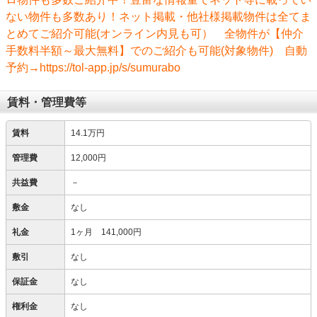
ない物件も多数あり！ネット掲載・他社様掲載物件は全てま
とめてご紹介可能(オンライン内見も可） 全物件が【仲介
手数料半額～最大無料】でのご紹介も可能(対象物件) 自動
予約→https://tol-app.jp/s/sumurabo
賃料・管理費等
賃料
14.1万円
管理費
12,000円
共益費
－
敷金
なし
礼金
1ヶ月 141,000円
敷引
なし
保証金
なし
権利金
なし