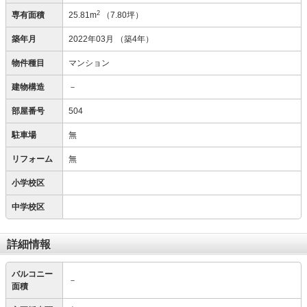
2
専有面積
25.81m
（7.80坪）
築年月
2022年03月
（築4年）
物件種目
マンション
建物構造
－
部屋番号
504
駐車場
無
リフォーム
無
小学校区
中学校区
詳細情報
バルコニー
－
面積