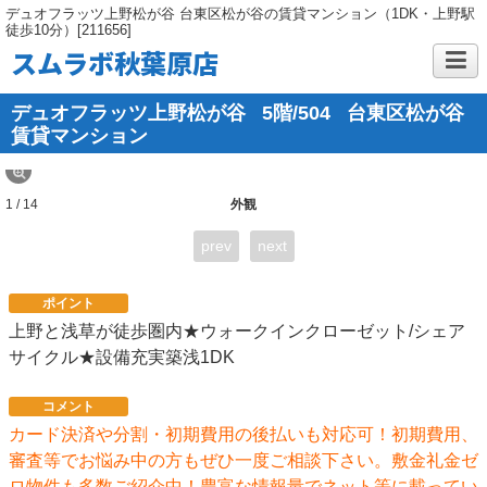
デュオフラッツ上野松が谷 台東区松が谷の賃貸マンション（1DK・上野駅
徒歩10分）[211656]
スムラボ秋葉原店
デュオフラッツ上野松が谷
5階/504
台東区松が谷
賃貸マンション
1 / 14
外観
prev
next
ポイント
上野と浅草が徒歩圏内★ウォークインクローゼット/シェア
サイクル★設備充実築浅1DK
コメント
カード決済や分割・初期費用の後払いも対応可！初期費用、
審査等でお悩み中の方もぜひ一度ご相談下さい。敷金礼金ゼ
ロ物件も多数ご紹介中！豊富な情報量でネット等に載ってい