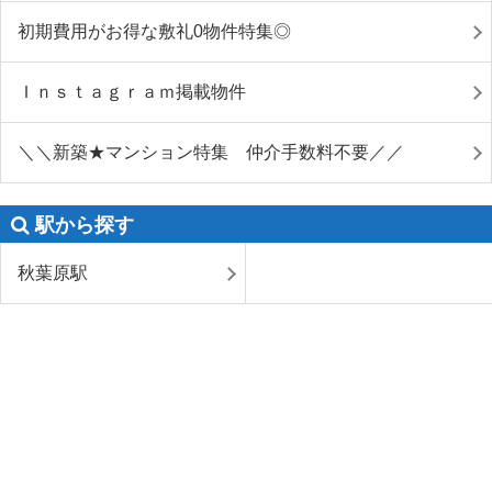
初期費用がお得な敷礼0物件特集◎
Ｉｎｓｔａｇｒａｍ掲載物件
＼＼新築★マンション特集 仲介手数料不要／／
駅から探す
秋葉原駅