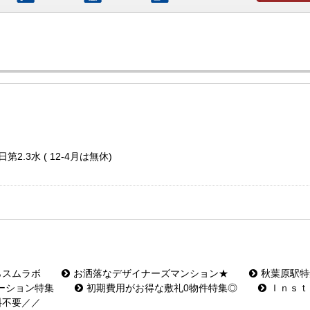
お問い合わ
第2.3水 ( 12-4月は無休)
らスムラボ
お洒落なデザイナーズマンション★
秋葉原駅特
ーション特集
初期費用がお得な敷礼0物件特集◎
Ｉｎｓｔ
料不要／／