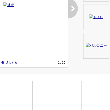
拡大する
1
/ 10