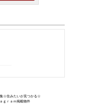
せ
集☆住みたいが見つかる☆
ａｇｒａｍ掲載物件