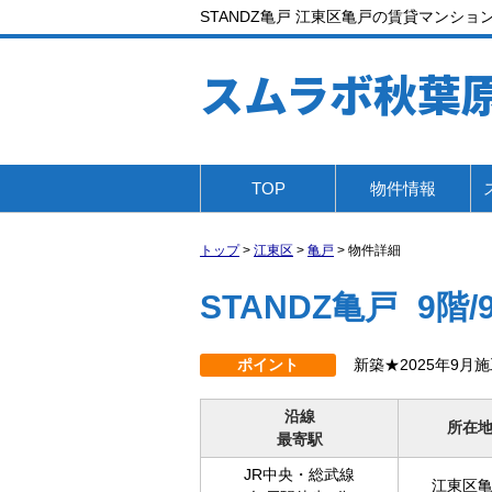
STANDZ亀戸 江東区亀戸の賃貸マンション（
スムラボ秋葉
TOP
物件情報
トップ
>
江東区
>
亀戸
>
物件詳細
STANDZ亀戸
9階/
ポイント
新築★2025年9月
沿線
所在
最寄駅
JR中央・総武線
江東区