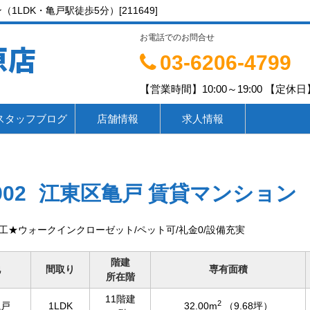
1LDK・亀戸駅徒歩5分）[211649]
お電話でのお問合せ
原店
03-6206-4799
【営業時間】10:00～19:00 【定休日】
スタッフブログ
店舗情報
求人情報
902
江東区亀戸 賃貸マンション
施工★ウォークインクローゼット/ペット可/礼金0/設備充実
階建
地
間取り
専有面積
所在階
11階建
2
亀戸
1LDK
32.00m
（9.68坪）