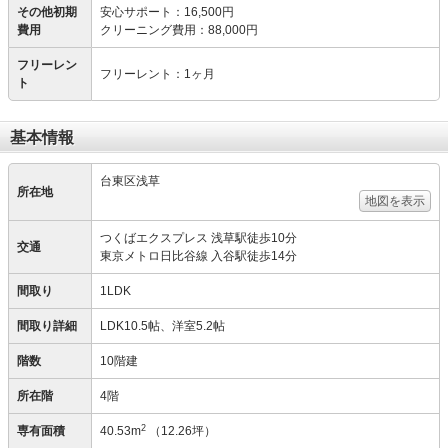
その他初期
安心サポート
：
16,500円
費用
クリーニング費用
：
88,000円
フリーレン
フリーレント：1ヶ月
ト
基本情報
台東区浅草
所在地
地図を表示
つくばエクスプレス 浅草駅徒歩10分
交通
東京メトロ日比谷線 入谷駅徒歩14分
間取り
1LDK
間取り詳細
LDK10.5帖、洋室5.2帖
階数
10階建
所在階
4階
2
専有面積
40.53m
（12.26坪）