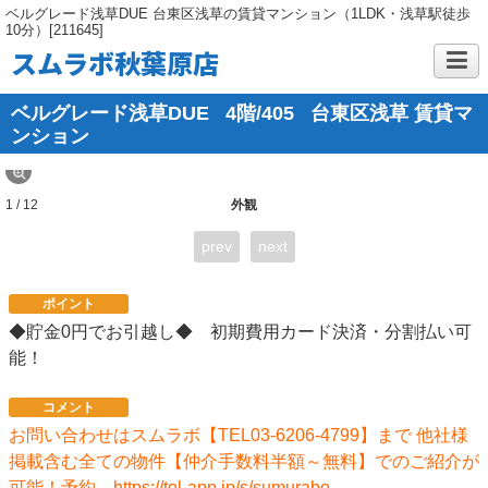
ベルグレード浅草DUE 台東区浅草の賃貸マンション（1LDK・浅草駅徒歩
10分）[211645]
スムラボ秋葉原店
ベルグレード浅草DUE
4階/405
台東区浅草 賃貸マ
ンション
1 / 12
外観
prev
next
ポイント
◆貯金0円でお引越し◆ 初期費用カード決済・分割払い可
能！
コメント
お問い合わせはスムラボ【TEL03-6206-4799】まで 他社様
掲載含む全ての物件【仲介手数料半額～無料】でのご紹介が
可能！予約→https://tol-app.jp/s/sumurabo