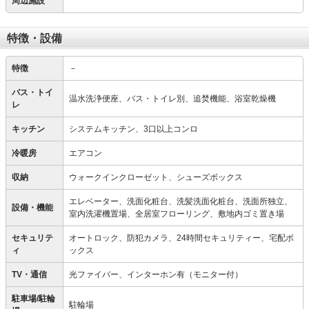
周辺施設
特徴・設備
特徴
－
バス・トイ
温水洗浄便座、バス・トイレ別、追焚機能、浴室乾燥機
レ
キッチン
システムキッチン、3口以上コンロ
冷暖房
エアコン
収納
ウォークインクローゼット、シューズボックス
エレベーター、洗面化粧台、洗髪洗面化粧台、洗面所独立、
設備・機能
室内洗濯機置場、全居室フローリング、敷地内ゴミ置き場
セキュリテ
オートロック、防犯カメラ、24時間セキュリティー、宅配ボ
ィ
ックス
TV・通信
光ファイバー、インターホン有（モニター付）
駐車場/駐輪
駐輪場