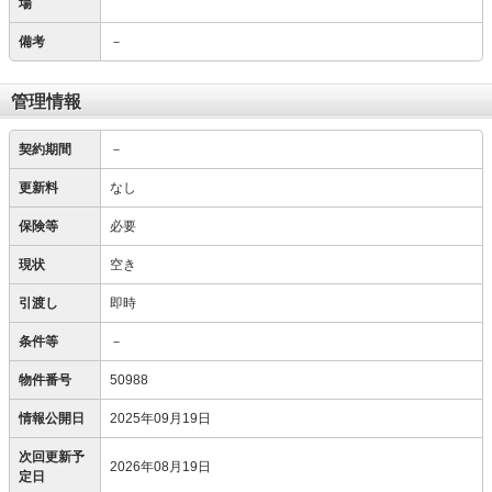
場
備考
－
管理情報
契約期間
－
更新料
なし
保険等
必要
現状
空き
引渡し
即時
条件等
－
物件番号
50988
情報公開日
2025年09月19日
次回更新予
2026年08月19日
定日