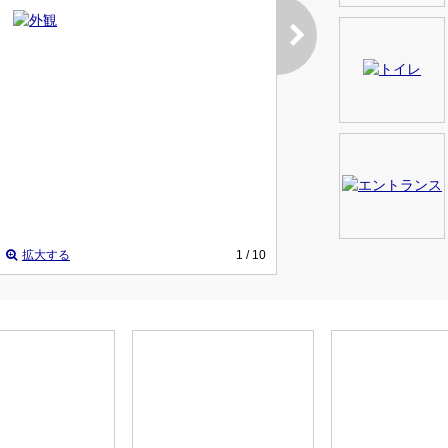
拡大する
1
/ 10