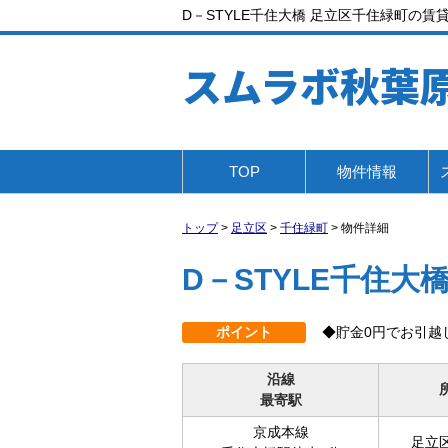
D－STYLE千住大橋 足立区千住緑町の賃貸
スムラボ秋葉
TOP
物件情報
トップ
>
足立区
>
千住緑町
>
物件詳細
D－STYLE千住大
ポイント
◆貯金0円でお引越
沿線
最寄駅
京成本線
足立