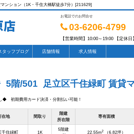
マンション（1K・千住大橋駅徒歩7分）[211629]
お電話でのお問合せ
原店
03-6206-4799
【営業時間】10:00～19:00 【定休日】
スタッフブログ
店舗情報
求人情報
橋
5階/501
足立区千住緑町 賃貸
し◆ 初期費用カード決済・分割払い可能！
階建
所在地
間取り
専有面積
所在階
5階建
2
区千住緑町
1K
22.55m
（6.82坪）