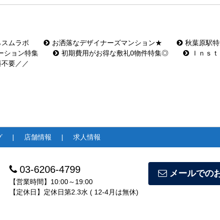
らスムラボ
お洒落なデザイナーズマンション★
秋葉原駅特
ーション特集
初期費用がお得な敷礼0物件特集◎
Ｉｎｓｔ
料不要／／
グ
店舗情報
求人情報
03-6206-4799
メールでの
【営業時間】10:00～19:00
【定休日】定休日第2.3水 ( 12-4月は無休)