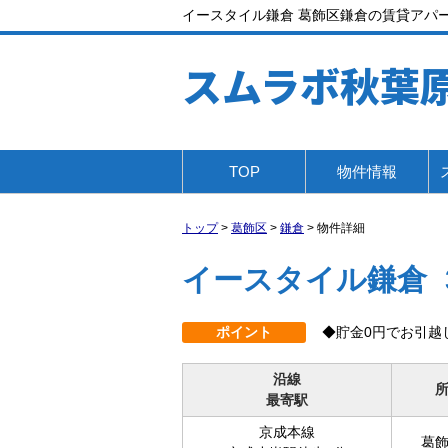
イースタイル鎌倉 葛飾区鎌倉の賃貸アパート
スムラボ秋葉
TOP
物件情報
トップ
>
葛飾区
>
鎌倉
>
物件詳細
イースタイル鎌倉
ポイント
◆貯金0円でお引越
沿線
最寄駅
京成本線
葛