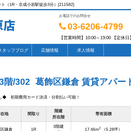
（1R・京成小岩駅徒歩3分）[211582]
お電話でのお問合せ
原店
03-6206-4799
【営業時間】10:00～19:00 【定休日】
スタッフブログ
店舗情報
求人情報
3階/302
葛飾区鎌倉 賃貸アパー
し◆ 初期費用カード決済・分割払い可能！
階建
所在地
間取り
専有面積
所在階
3階建
2
飾区鎌倉
1R
17.46m
（5.28坪）