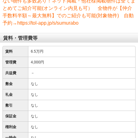
ない物件も多数あり！ネット掲載・他社様掲載物件は全てま
とめてご紹介可能(オンライン内見も可） 全物件が【仲介
手数料半額～最大無料】でのご紹介も可能(対象物件) 自動
予約→https://tol-app.jp/s/sumurabo
賃料・管理費等
賃料
6.5万円
管理費
4,000円
共益費
－
敷金
なし
礼金
なし
敷引
なし
保証金
なし
権利金
なし
一時金
なし