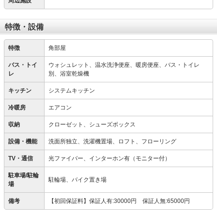
周辺施設
特徴・設備
特徴
角部屋
バス・トイ
ウォシュレット、温水洗浄便座、暖房便座、バス・トイレ
レ
別、浴室乾燥機
キッチン
システムキッチン
冷暖房
エアコン
収納
クローゼット、シューズボックス
設備・機能
洗面所独立、洗濯機置場、ロフト、フローリング
TV・通信
光ファイバー、インターホン有（モニター付）
駐車場/駐輪
駐輪場、バイク置き場
場
備考
【初回保証料】保証人有:30000円 保証人無:65000円