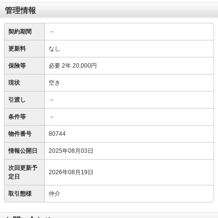
管理情報
契約期間
－
更新料
なし
保険等
必要
2年 20,000円
現状
空き
引渡し
－
条件等
－
物件番号
80744
情報公開日
2025年08月03日
次回更新予
2026年08月19日
定日
取引態様
仲介