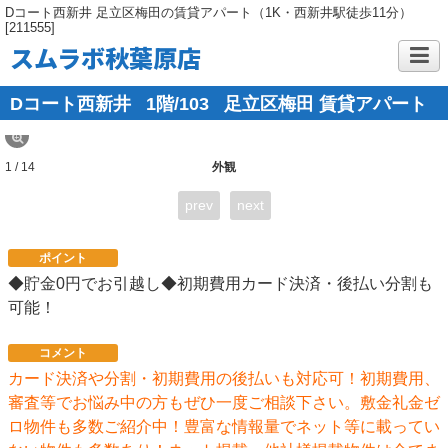
Dコート西新井 足立区梅田の賃貸アパート（1K・西新井駅徒歩11分）
[211555]
スムラボ秋葉原店
Dコート西新井
1階/103
足立区梅田 賃貸アパート
1 / 14
外観
prev
next
ポイント
◆貯金0円でお引越し◆初期費用カード決済・後払い分割も
可能！
コメント
カード決済や分割・初期費用の後払いも対応可！初期費用、
審査等でお悩み中の方もぜひ一度ご相談下さい。敷金礼金ゼ
ロ物件も多数ご紹介中！豊富な情報量でネット等に載ってい