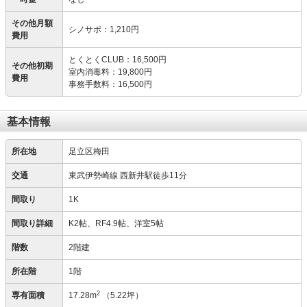
その他月額
シノサポ
：
1,210円
費用
とくとくCLUB
：
16,500円
その他初期
室内消毒料
：
19,800円
費用
事務手数料
：
16,500円
基本情報
所在地
足立区梅田
交通
東武伊勢崎線 西新井駅徒歩11分
間取り
1K
間取り詳細
K2帖、RF4.9帖、洋室5帖
階数
2階建
所在階
1階
2
専有面積
17.28m
（5.22坪）