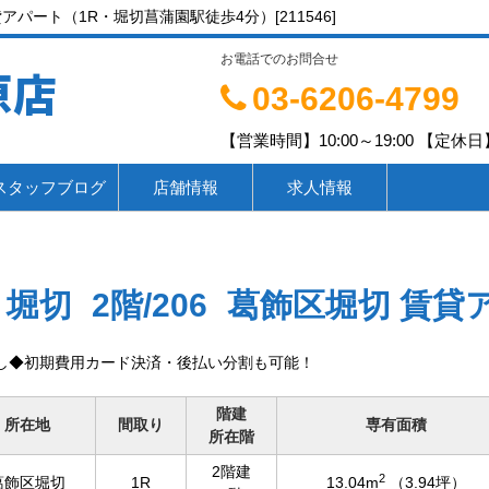
アパート（1R・堀切菖蒲園駅徒歩4分）[211546]
お電話でのお問合せ
原店
03-6206-4799
【営業時間】10:00～19:00 【定休日】
スタッフブログ
店舗情報
求人情報
 堀切
2階/206
葛飾区堀切 賃貸
し◆初期費用カード決済・後払い分割も可能！
階建
所在地
間取り
専有面積
所在階
2階建
2
葛飾区堀切
1R
13.04m
（3.94坪）