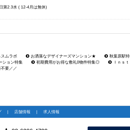
第2.3水 ( 12-4月は無休)
らスムラボ
お洒落なデザイナーズマンション★
秋葉原駅特
ーション特集
初期費用がお得な敷礼0物件特集◎
Ｉｎｓｔ
料不要／／
グ
店舗情報
求人情報