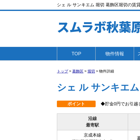
シェ ル サンキエム 堀切 葛飾区堀切の賃貸
スムラボ秋葉
TOP
物件情報
トップ
>
葛飾区
>
堀切
>
物件詳細
シェ ル サンキエム
ポイント
◆貯金0円でお引越
沿線
最寄駅
京成本線