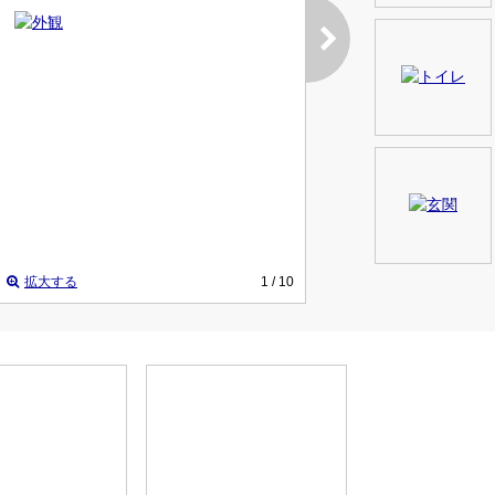
拡大する
1
/ 10