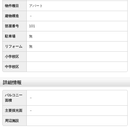
物件種目
アパート
建物構造
－
部屋番号
101
駐車場
無
リフォーム
無
小学校区
中学校区
詳細情報
バルコニー
－
面積
主要採光面
－
周辺施設