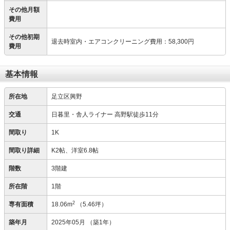
その他月額
費用
その他初期
退去時室内・エアコンクリーニング費用
：
58,300円
費用
基本情報
所在地
足立区興野
交通
日暮里・舎人ライナー 高野駅徒歩11分
間取り
1K
間取り詳細
K2帖、洋室6.8帖
階数
3階建
所在階
1階
2
専有面積
18.06m
（5.46坪）
築年月
2025年05月
（築1年）