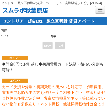
セントリア 足立区興野の賃貸アパート（1K・高野駅徒歩11分）[211524]
スムラボ秋葉原店
セントリア
1階/101
足立区興野 賃貸アパート
1 / 14
外観
prev
next
ポイント
◆貯金0円でお引越し◆初期費用カード決済・後払い分割も
可能！
コメント
カード決済や分割・初期費用の後払いも対応可！初期費用、
審査等でお悩み中の方もぜひ一度ご相談下さい。敷金礼金ゼ
ロ物件も多数ご紹介中！豊富な情報量でネット等に載ってい
ない物件も多数あり！ネット掲載・他社様掲載物件は全てま