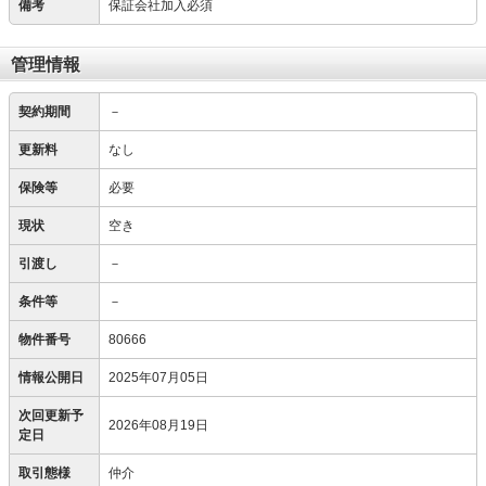
備考
保証会社加入必須
管理情報
契約期間
－
更新料
なし
保険等
必要
現状
空き
引渡し
－
条件等
－
物件番号
80666
情報公開日
2025年07月05日
次回更新予
2026年08月19日
定日
取引態様
仲介