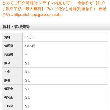
とめてご紹介可能(オンライン内見も可） 全物件が【仲介
手数料半額～最大無料】でのご紹介も可能(対象物件) 自動
予約→https://tol-app.jp/s/sumurabo
賃料・管理費等
賃料
6.1万円
管理費
5,000円
共益費
－
敷金
なし
礼金
なし
敷引
なし
保証金
なし
権利金
なし
一時金
なし