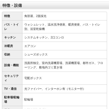
特徴・設備
特徴
角部屋、2面採光
バス・トイ
ウォシュレット、温水洗浄便座、暖房便座、バス・トイレ
レ
別、浴室乾燥機
キッチン
システムキッチン、2口コンロ
冷暖房
エアコン
収納
シューズボックス
洗面所独立、室内洗濯機置場、洗濯機置場、都市ガス、フロ
設備・機能
ーリング、敷地内ゴミ置き場
セキュリテ
宅配ボックス
ィ
TV・通信
光ファイバー、インターホン有（モニター付）
駐車場/駐輪
駐輪場
場