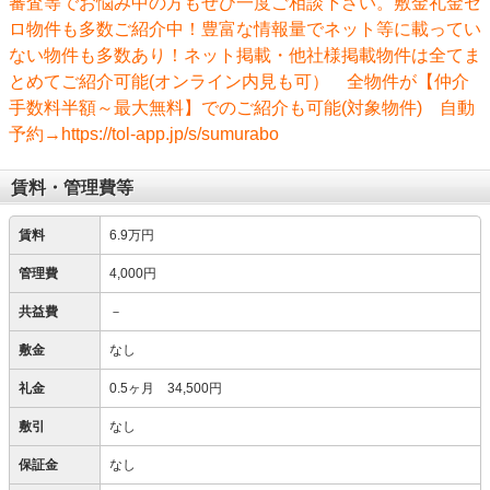
審査等でお悩み中の方もぜひ一度ご相談下さい。敷金礼金ゼ
ロ物件も多数ご紹介中！豊富な情報量でネット等に載ってい
ない物件も多数あり！ネット掲載・他社様掲載物件は全てま
とめてご紹介可能(オンライン内見も可） 全物件が【仲介
手数料半額～最大無料】でのご紹介も可能(対象物件) 自動
予約→https://tol-app.jp/s/sumurabo
賃料・管理費等
賃料
6.9万円
管理費
4,000円
共益費
－
敷金
なし
礼金
0.5ヶ月 34,500円
敷引
なし
保証金
なし