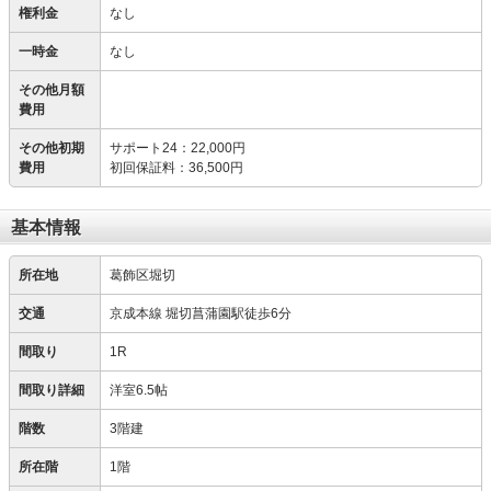
権利金
なし
一時金
なし
その他月額
費用
その他初期
サポート24
：
22,000円
費用
初回保証料
：
36,500円
基本情報
所在地
葛飾区堀切
交通
京成本線 堀切菖蒲園駅徒歩6分
間取り
1R
間取り詳細
洋室6.5帖
階数
3階建
所在階
1階