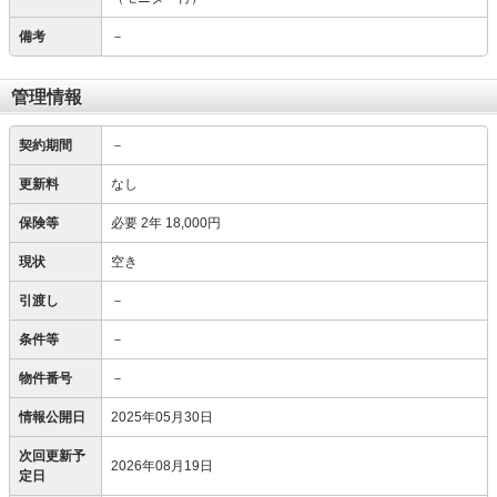
備考
－
管理情報
契約期間
－
更新料
なし
保険等
必要
2年 18,000円
現状
空き
引渡し
－
条件等
－
物件番号
－
情報公開日
2025年05月30日
次回更新予
2026年08月19日
定日