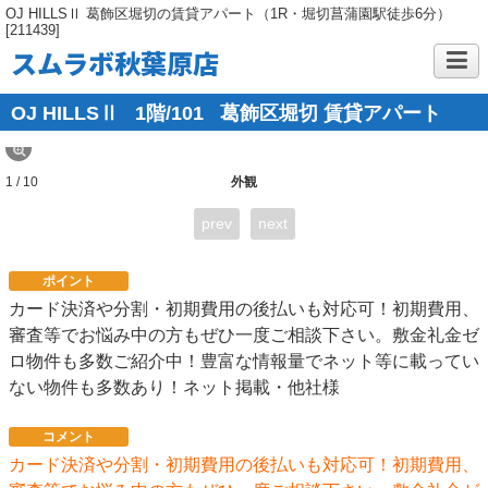
OJ HILLSⅡ 葛飾区堀切の賃貸アパート（1R・堀切菖蒲園駅徒歩6分）
[211439]
スムラボ秋葉原店
OJ HILLSⅡ
1階/101
葛飾区堀切 賃貸アパート
1 / 10
外観
prev
next
ポイント
カード決済や分割・初期費用の後払いも対応可！初期費用、
審査等でお悩み中の方もぜひ一度ご相談下さい。敷金礼金ゼ
ロ物件も多数ご紹介中！豊富な情報量でネット等に載ってい
ない物件も多数あり！ネット掲載・他社様
コメント
カード決済や分割・初期費用の後払いも対応可！初期費用、