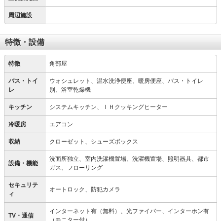
周辺施設
特徴・設備
特徴
角部屋
バス・トイ
ウォシュレット、温水洗浄便座、暖房便座、バス・トイレ
レ
別、浴室乾燥機
キッチン
システムキッチン、ＩＨクッキングヒーター
冷暖房
エアコン
収納
クローゼット、シューズボックス
洗面所独立、室内洗濯機置場、洗濯機置場、照明器具、都市
設備・機能
ガス、フローリング
セキュリテ
オートロック、防犯カメラ
ィ
インターネット有（無料）、光ファイバー、インターホン有
TV・通信
（モニター付）