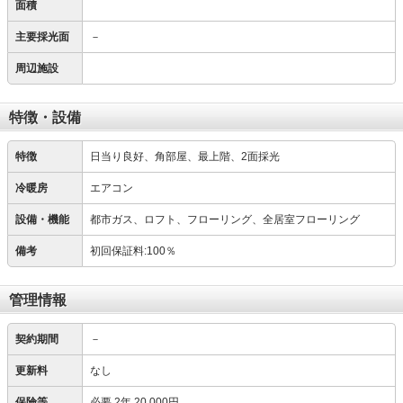
面積
主要採光面
－
周辺施設
特徴・設備
特徴
日当り良好、角部屋、最上階、2面採光
冷暖房
エアコン
設備・機能
都市ガス、ロフト、フローリング、全居室フローリング
備考
初回保証料:100％
管理情報
契約期間
－
更新料
なし
保険等
必要
2年 20,000円