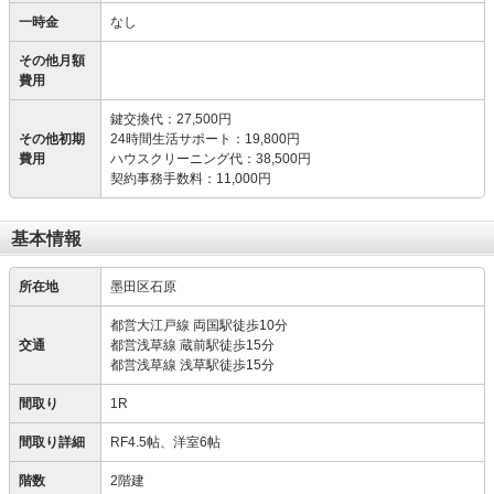
一時金
なし
その他月額
費用
鍵交換代
：
27,500円
その他初期
24時間生活サポート
：
19,800円
費用
ハウスクリーニング代
：
38,500円
契約事務手数料
：
11,000円
基本情報
所在地
墨田区石原
都営大江戸線 両国駅徒歩10分
交通
都営浅草線 蔵前駅徒歩15分
都営浅草線 浅草駅徒歩15分
間取り
1R
間取り詳細
RF4.5帖、洋室6帖
階数
2階建