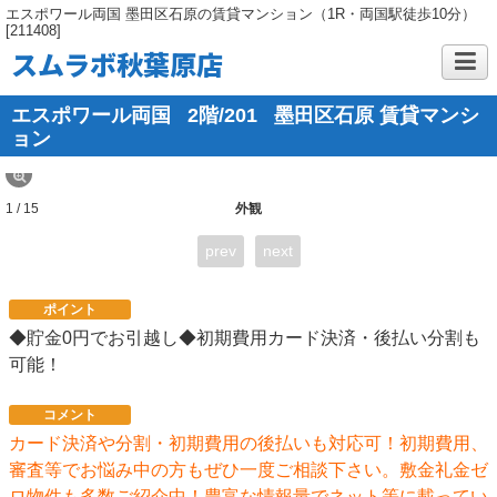
エスポワール両国 墨田区石原の賃貸マンション（1R・両国駅徒歩10分）
[211408]
スムラボ秋葉原店
エスポワール両国
2階/201
墨田区石原 賃貸マンシ
ョン
1 / 15
外観
prev
next
ポイント
◆貯金0円でお引越し◆初期費用カード決済・後払い分割も
可能！
コメント
カード決済や分割・初期費用の後払いも対応可！初期費用、
審査等でお悩み中の方もぜひ一度ご相談下さい。敷金礼金ゼ
ロ物件も多数ご紹介中！豊富な情報量でネット等に載ってい