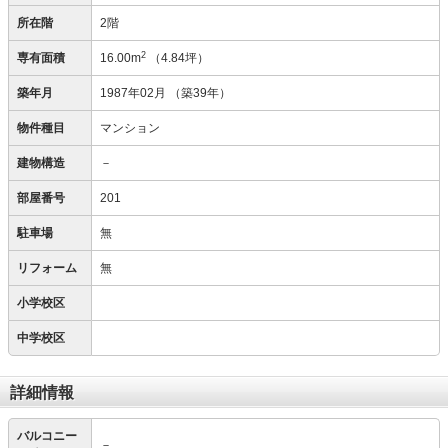
所在階
2階
2
専有面積
16.00m
（4.84坪）
築年月
1987年02月
（築39年）
物件種目
マンション
建物構造
－
部屋番号
201
駐車場
無
リフォーム
無
小学校区
中学校区
詳細情報
バルコニー
－