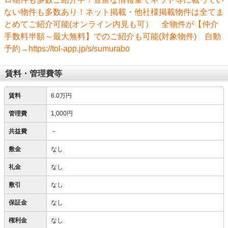
ない物件も多数あり！ネット掲載・他社様掲載物件は全てま
とめてご紹介可能(オンライン内見も可） 全物件が【仲介
手数料半額～最大無料】でのご紹介も可能(対象物件) 自動
予約→https://tol-app.jp/s/sumurabo
賃料・管理費等
賃料
6.0万円
管理費
1,000円
共益費
－
敷金
なし
礼金
なし
敷引
なし
保証金
なし
権利金
なし