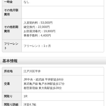
一時金
なし
その他月額
費用
入居契約料
：
53,000円
その他初期
鍵交換代
：
22,000円
費用
お部屋消毒代
：
19,800円
事務手数料
：
4,400円
フリーレン
フリーレント：1ヶ月
ト
基本情報
所在地
江戸川区平井
JR中央・総武線 平井駅徒歩6分
交通
東武亀戸線 亀戸水神駅徒歩17分
都営新宿線 東大島駅徒歩28分
間取り
1R
間取り詳細
洋室4.7帖