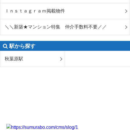
Ｉｎｓｔａｇｒａｍ掲載物件
＼＼新築★マンション特集 仲介手数料不要／／
駅から探す
秋葉原駅