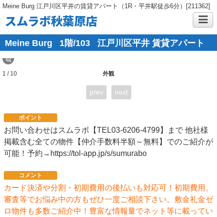
Meine Burg 江戸川区平井の賃貸アパート（1R・平井駅徒歩6分）[211362]
スムラボ秋葉原店
Meine Burg
1階/103
江戸川区平井 賃貸アパート
1 / 10
外観
prev
next
ポイント
お問い合わせはスムラボ【TEL03-6206-4799】まで 他社様
掲載含む全ての物件【仲介手数料半額～無料】でのご紹介が
可能！予約→https://tol-app.jp/s/sumurabo
コメント
カード決済や分割・初期費用の後払いも対応可！初期費用、
審査等でお悩み中の方もぜひ一度ご相談下さい。敷金礼金ゼ
ロ物件も多数ご紹介中！豊富な情報量でネット等に載ってい