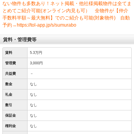
ない物件も多数あり！ネット掲載・他社様掲載物件は全てま
とめてご紹介可能(オンライン内見も可） 全物件が【仲介
手数料半額～最大無料】でのご紹介も可能(対象物件) 自動
予約→https://tol-app.jp/s/sumurabo
賃料・管理費等
賃料
5.3万円
管理費
3,000円
共益費
－
敷金
なし
礼金
なし
敷引
なし
保証金
なし
権利金
なし