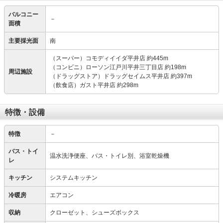
バルコニー
－
面積
主要採光面
南
（スーパー）コモディイイダ平井店 約445m
（コンビニ）ローソン江戸川平井三丁目店 約198m
周辺施設
（ドラッグストア）ドラッグセイムス平井店 約397m
（飲食店）ガスト平井店 約298m
特徴・設備
特徴
－
バス・トイ
温水洗浄便座、バス・トイレ別、浴室乾燥機
レ
キッチン
システムキッチン
冷暖房
エアコン
収納
クローゼット、シューズボックス