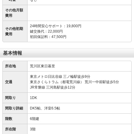
その他月額
費用
24時間安心サポート
：
19,800円
その他初期
鍵交換代
：
22,000円
費用
初回保証料
：
47,500円
基本情報
所在地
荒川区東日暮里
東京メトロ日比谷線 三ノ輪駅徒歩9分
交通
東京さくらトラム（都電荒川線） 荒川一中前駅徒歩5分
JR常磐線 三河島駅徒歩12分
間取り
1DK
間取り詳細
DK5帖、洋室6.5帖
階数
6階建
所在階
3階