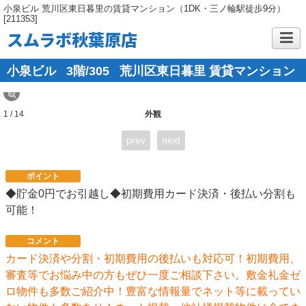
小泉ビル 荒川区東日暮里の賃貸マンション（1DK・三ノ輪駅徒歩9分）
[211353]
スムラボ秋葉原店
小泉ビル
3階/305
荒川区東日暮里 賃貸マンション
1 / 14
外観
prev
next
ポイント
◆貯金0円でお引越し◆初期費用カード決済・後払い分割も
可能！
コメント
カード決済や分割・初期費用の後払いも対応可！初期費用、
審査等でお悩み中の方もぜひ一度ご相談下さい。敷金礼金ゼ
ロ物件も多数ご紹介中！豊富な情報量でネット等に載ってい