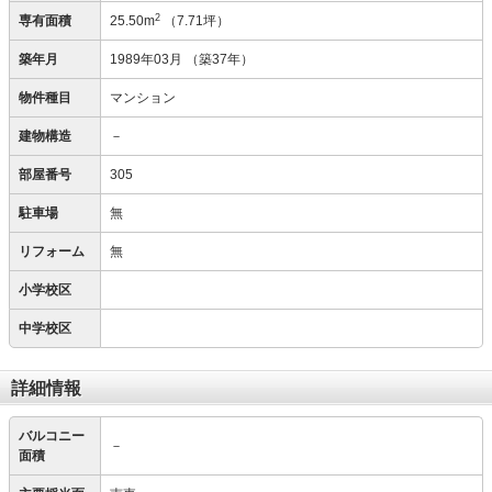
2
専有面積
25.50m
（7.71坪）
築年月
1989年03月
（築37年）
物件種目
マンション
建物構造
－
部屋番号
305
駐車場
無
リフォーム
無
小学校区
中学校区
詳細情報
バルコニー
－
面積