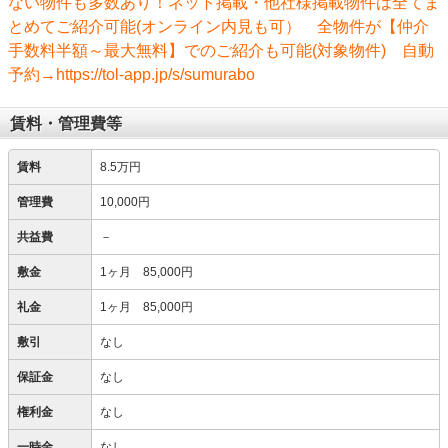
ない物件も多数あり！ネット掲載・他社様掲載物件は全てま
とめてご紹介可能(オンライン内見も可） 全物件が【仲介
手数料半額～最大無料】でのご紹介も可能(対象物件) 自動
予約→https://tol-app.jp/s/sumurabo
賃料・管理費等
賃料
8.5万円
管理費
10,000円
共益費
－
敷金
1ヶ月 85,000円
礼金
1ヶ月 85,000円
敷引
なし
保証金
なし
権利金
なし
一時金
なし