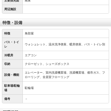
主要採光面
南東
周辺施設
特徴・設備
特徴
角部屋
バス・トイ
ウォシュレット、温水洗浄便座、暖房便座、バス・トイレ別
レ
冷暖房
エアコン
収納
クローゼット、シューズボックス
エレベーター、室内洗濯機置場、洗濯機置場、都市ガス、フ
設備・機能
ローリング、全居室フローリング
駐車場/駐輪
駐輪場
場
備考
－