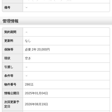
備考
－
管理情報
契約期間
－
更新料
なし
保険等
必要
2年 20,000円
現状
空き
引渡し
－
条件等
－
物件番号
28611
情報公開日
2025年01月04日
次回更新予
2026年08月19日
定日