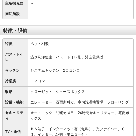
主要採光面
－
周辺施設
特徴・設備
特徴
ペット相談
バス・トイ
温水洗浄便座、バス・トイレ別、浴室乾燥機
レ
キッチン
システムキッチン、2口コンロ
冷暖房
エアコン
収納
クローゼット、シューズボックス
設備・機能
エレベーター、洗面所独立、室内洗濯機置場、フローリング
セキュリテ
オートロック、防犯カメラ、24時間セキュリティー、宅配ボ
ィ
ックス
ＢＳ端子、インターネット有（無料）、光ファイバー、Ｃ
TV・通信
Ｓ、インターホン有（モニター付）