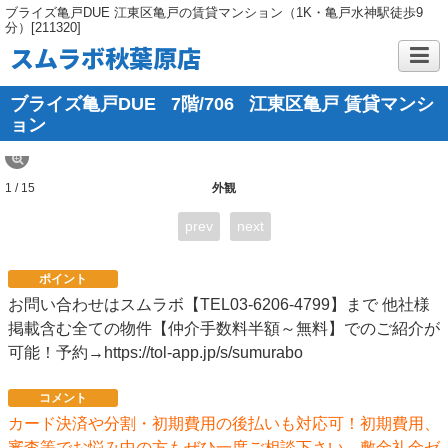
ブライズ亀戸DUE 江東区亀戸の賃貸マンション（1K・亀戸水神駅徒歩9
分）[211320]
スムラボ秋葉原店
ブライズ亀戸DUE
7階/706
江東区亀戸 賃貸マンシ
ョン
1 / 15
外観
prev
next
ポイント
お問い合わせはスムラボ【TEL03-6206-4799】まで 他社様
掲載含む全ての物件【仲介手数料半額～無料】でのご紹介が
可能！予約→https://tol-app.jp/s/sumurabo
コメント
カード決済や分割・初期費用の後払いも対応可！初期費用、
審査等でお悩み中の方もぜひ一度ご相談下さい。敷金礼金ゼ