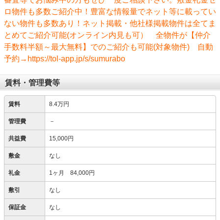
ロ物件も多数ご紹介中！豊富な情報量でネット等に載ってい
ない物件も多数あり！ネット掲載・他社様掲載物件は全てま
とめてご紹介可能(オンライン内見も可） 全物件が【仲介
手数料半額～最大無料】でのご紹介も可能(対象物件) 自動
予約→https://tol-app.jp/s/sumurabo
賃料・管理費等
賃料
8.4万円
管理費
－
共益費
15,000円
敷金
なし
礼金
1ヶ月 84,000円
敷引
なし
保証金
なし