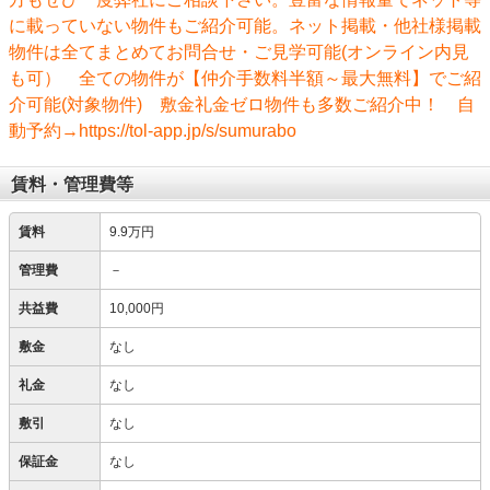
に載っていない物件もご紹介可能。ネット掲載・他社様掲載
物件は全てまとめてお問合せ・ご見学可能(オンライン内見
も可） 全ての物件が【仲介手数料半額～最大無料】でご紹
介可能(対象物件) 敷金礼金ゼロ物件も多数ご紹介中！ 自
動予約→https://tol-app.jp/s/sumurabo
賃料・管理費等
賃料
9.9万円
管理費
－
共益費
10,000円
敷金
なし
礼金
なし
敷引
なし
保証金
なし