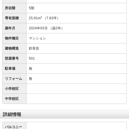
所在階
5階
2
専有面積
25.91m
（7.83坪）
築年月
2024年03月
（築2年）
物件種目
マンション
建物構造
鉄骨造
部屋番号
501
駐車場
無
リフォーム
無
小学校区
中学校区
詳細情報
バルコニー