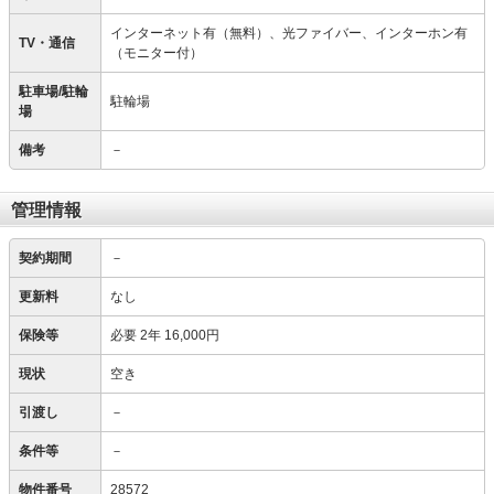
インターネット有（無料）、光ファイバー、インターホン有
TV・通信
（モニター付）
駐車場/駐輪
駐輪場
場
備考
－
管理情報
契約期間
－
更新料
なし
保険等
必要
2年 16,000円
現状
空き
引渡し
－
条件等
－
物件番号
28572