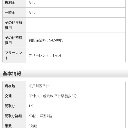
権利金
なし
一時金
なし
その他月額
費用
その他初期
初回保証料
：
54,500円
費用
フリーレン
フリーレント：1ヶ月
ト
基本情報
所在地
江戸川区平井
交通
JR中央・総武線 平井駅徒歩2分
間取り
1K
間取り詳細
K3帖、洋室7帖
階数
9階建