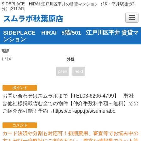
SIDEPLACE HIRAI 江戸川区平井の賃貸マンション（1K・平井駅徒歩2
分）[211241]
スムラボ秋葉原店
SIDEPLACE HIRAI
5階/501
江戸川区平井 賃貸マ
ンション
1 / 14
外観
prev
next
ポイント
お問い合わせはスムラボまで【TEL03-6206-4799】 弊社
は他社様掲載含む全ての物件【仲介手数料半額～無料】での
ご紹介が可能！予約→https://tol-app.jp/s/sumurabo
コメント
カード決済や分割も対応可！初期費用、審査等でお悩み中の
方もぜひ一度弊社にご相談下さい。豊富な情報量でネット等