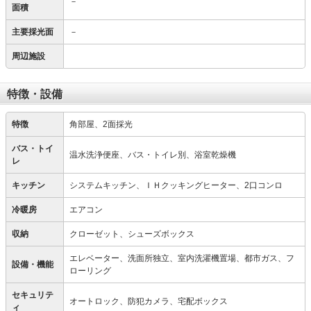
－
面積
主要採光面
－
周辺施設
特徴・設備
特徴
角部屋、2面採光
バス・トイ
温水洗浄便座、バス・トイレ別、浴室乾燥機
レ
キッチン
システムキッチン、ＩＨクッキングヒーター、2口コンロ
冷暖房
エアコン
収納
クローゼット、シューズボックス
エレベーター、洗面所独立、室内洗濯機置場、都市ガス、フ
設備・機能
ローリング
セキュリテ
オートロック、防犯カメラ、宅配ボックス
ィ