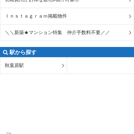
Ｉｎｓｔａｇｒａｍ掲載物件
＼＼新築★マンション特集 仲介手数料不要／／
駅から探す
秋葉原駅