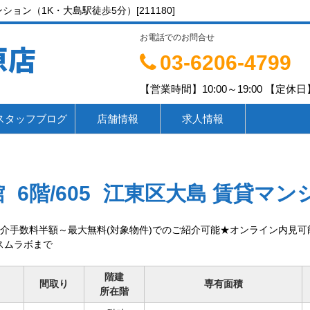
ン（1K・大島駅徒歩5分）[211180]
お電話でのお問合せ
原店
03-6206-4799
【営業時間】10:00～19:00 【定休日】
スタッフブログ
店舗情報
求人情報
館
6階/605
江東区大島 賃貸マン
数料半額～最大無料(対象物件)でのご紹介可能★オンライン内見可能！予約→https
9】スムラボまで
階建
間取り
専有面積
所在階