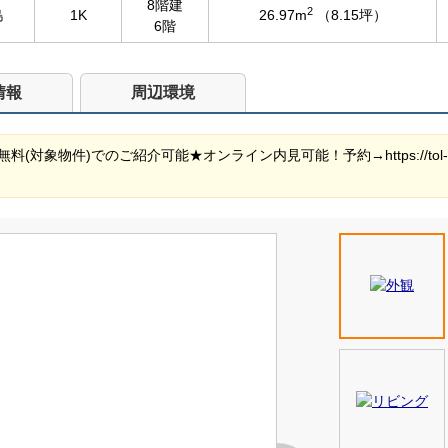
8階建
2
島
1K
26.97m
（8.15坪）
6階
情報
周辺環境
件)でのご紹介可能★オンライン内見可能！予約→https://tol-app.jp/s