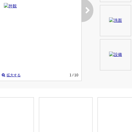
拡大する
1
/ 10