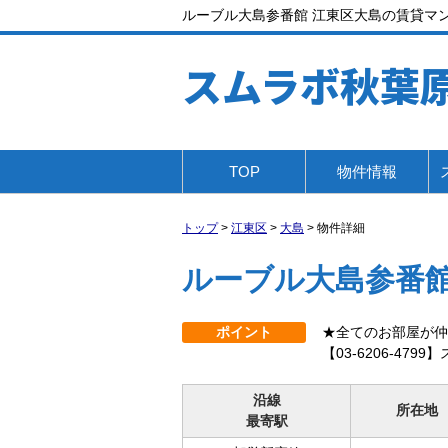
ルーブル大島参番館 江東区大島の賃貸マンショ
スムラボ秋葉
TOP
物件情報
トップ
>
江東区
>
大島
>
物件詳細
ルーブル大島参番
ポイント
★全てのお部屋が仲介手
【03-6206-479
沿線
所在地
最寄駅