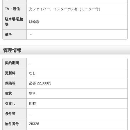
TV・通信
光ファイバー、インターホン有（モニター付）
駐車場/駐輪
駐輪場
場
備考
－
管理情報
契約期間
－
更新料
なし
保険等
必要
22,000円
現状
空き
引渡し
即時
条件等
－
物件番号
28326