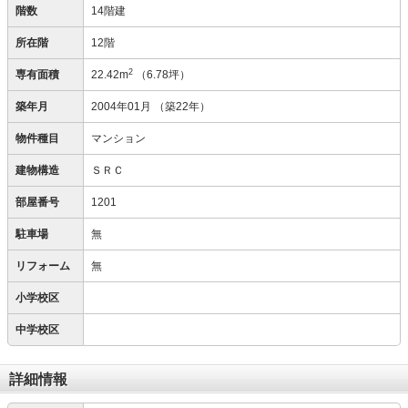
階数
14階建
所在階
12階
2
専有面積
22.42m
（6.78坪）
築年月
2004年01月
（築22年）
物件種目
マンション
建物構造
ＳＲＣ
部屋番号
1201
駐車場
無
リフォーム
無
小学校区
中学校区
詳細情報