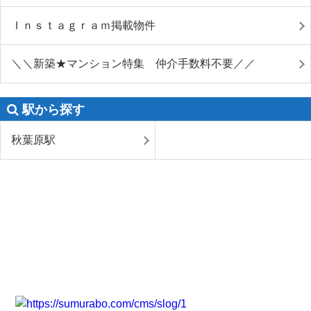
Ｉｎｓｔａｇｒａｍ掲載物件
＼＼新築★マンション特集 仲介手数料不要／／
駅から探す
秋葉原駅