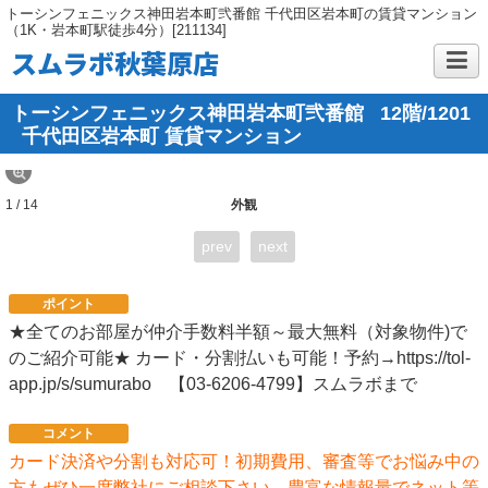
トーシンフェニックス神田岩本町弐番館 千代田区岩本町の賃貸マンション
（1K・岩本町駅徒歩4分）[211134]
スムラボ秋葉原店
トーシンフェニックス神田岩本町弐番館
12階/1201
千代田区岩本町 賃貸マンション
1 / 14
外観
prev
next
ポイント
★全てのお部屋が仲介手数料半額～最大無料（対象物件)で
のご紹介可能★ カード・分割払いも可能！予約→https://tol-
app.jp/s/sumurabo 【03-6206-4799】スムラボまで
コメント
カード決済や分割も対応可！初期費用、審査等でお悩み中の
方もぜひ一度弊社にご相談下さい。豊富な情報量でネット等