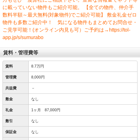
に載っていない物件もご紹介可能。 【全ての物件、仲介手
数料半額～最大無料(対象物件)でご紹介可能】 敷金礼金ゼロ
物件も多数ご紹介中！ 気になる物件もまとめてお問合せ・
ご見学可能！(オンライン内見も可）ご予約は→https://tol-
app.jp/s/sumurabo
賃料・管理費等
賃料
8.7万円
管理費
8,000円
共益費
－
敷金
なし
礼金
1ヶ月 87,000円
敷引
なし
保証金
なし