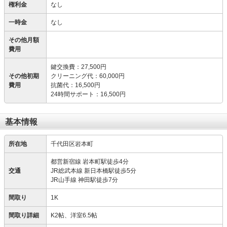
権利金
なし
一時金
なし
その他月額
費用
鍵交換費
：
27,500円
その他初期
クリーニング代
：
60,000円
費用
抗菌代
：
16,500円
24時間サポート
：
16,500円
基本情報
所在地
千代田区岩本町
都営新宿線 岩本町駅徒歩4分
交通
JR総武本線 新日本橋駅徒歩5分
JR山手線 神田駅徒歩7分
間取り
1K
間取り詳細
K2帖、洋室6.5帖