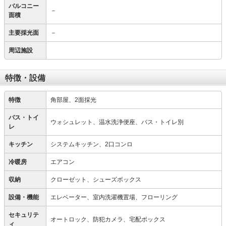
バルコニー
－
面積
主要採光面
－
周辺施設
特徴・設備
特徴
角部屋、2面採光
バス・トイ
ウォシュレット、温水洗浄便座、バス・トイレ別
レ
キッチン
システムキッチン、2口コンロ
冷暖房
エアコン
収納
クローゼット、シューズボックス
設備・機能
エレベーター、室内洗濯機置場、フローリング
セキュリテ
オートロック、防犯カメラ、宅配ボックス
ィ