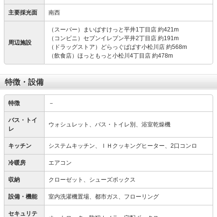
主要採光面
南西
（スーパー）まいばすけっと平井1丁目店 約421m
（コンビニ）セブンイレブン平井2丁目店 約191m
周辺施設
（ドラッグストア）どらっぐぱぱす小松川店 約568m
（飲食店）ほっともっと小松川4丁目店 約478m
特徴・設備
特徴
－
バス・トイ
ウォシュレット、バス・トイレ別、浴室乾燥機
レ
キッチン
システムキッチン、ＩＨクッキングヒーター、2口コンロ
冷暖房
エアコン
収納
クローゼット、シューズボックス
設備・機能
室内洗濯機置場、都市ガス、フローリング
セキュリテ