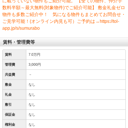
に載っていない物件もご紹介可能。 【全ての物件、仲介手
数料半額～最大無料(対象物件)でご紹介可能】 敷金礼金ゼロ
物件も多数ご紹介中！ 気になる物件もまとめてお問合せ・
ご見学可能！(オンライン内見も可）ご予約は→https://tol-
app.jp/s/sumurabo
賃料・管理費等
賃料
7.0万円
管理費
3,000円
共益費
－
敷金
なし
礼金
なし
敷引
なし
保証金
なし
権利金
なし