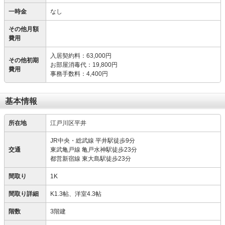
一時金
なし
その他月額
費用
入居契約料
：
63,000円
その他初期
お部屋消毒代
：
19,800円
費用
事務手数料
：
4,400円
基本情報
所在地
江戸川区平井
JR中央・総武線 平井駅徒歩9分
交通
東武亀戸線 亀戸水神駅徒歩23分
都営新宿線 東大島駅徒歩23分
間取り
1K
間取り詳細
K1.3帖、洋室4.3帖
階数
3階建