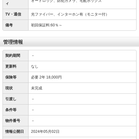
オートロック、防犯カメラ、宅配ボックス
ィ
TV・通信
光ファイバー、インターホン有（モニター付）
備考
初回保証料:60％～
管理情報
契約期間
－
更新料
なし
保険等
必要
2年 18,000円
現状
未完成
引渡し
－
条件等
－
物件番号
－
情報公開日
2024年05月02日