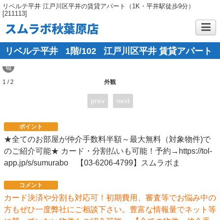
リベルテ平井 江戸川区平井の賃貸アパート（1K・平井駅徒歩9分）
[211113]
スムラボ秋葉原店
リベルテ平井
1階/102
江戸川区平井 賃貸アパート
1 / 2
外観
prev
next
ポイント
★全てのお部屋が仲介手数料半額～最大無料（対象物件)で
のご紹介可能★ カード・分割払いも可能！予約→https://tol-
app.jp/s/sumurabo 【03-6206-4799】スムラボま
コメント
カード決済や分割も対応可！初期費用、審査等でお悩み中の
方もぜひ一度弊社にご相談下さい。豊富な情報量でネット等