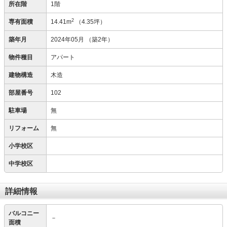
所在階
1階
2
専有面積
14.41m
（4.35坪）
築年月
2024年05月
（築2年）
物件種目
アパート
建物構造
木造
部屋番号
102
駐車場
無
リフォーム
無
小学校区
中学校区
詳細情報
バルコニー
－
面積