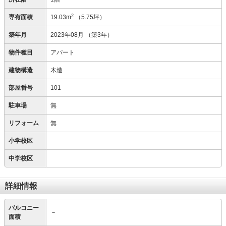
2
専有面積
19.03m
（5.75坪）
築年月
2023年08月
（築3年）
物件種目
アパート
建物構造
木造
部屋番号
101
駐車場
無
リフォーム
無
小学校区
中学校区
詳細情報
バルコニー
－
面積