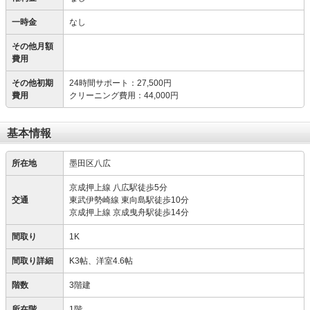
一時金
なし
その他月額
費用
その他初期
24時間サポート
：
27,500円
費用
クリーニング費用
：
44,000円
基本情報
所在地
墨田区八広
京成押上線 八広駅徒歩5分
交通
東武伊勢崎線 東向島駅徒歩10分
京成押上線 京成曳舟駅徒歩14分
間取り
1K
間取り詳細
K3帖、洋室4.6帖
階数
3階建
所在階
1階