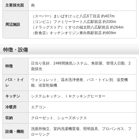
主要採光面
南
（スーパー）まいばすけっと八広6丁目店 約407m
（コンビニ）ファミリーマート八広駅前店 約330m
周辺施設
（ドラッグストア）くすりの福太郎八広駅前店 約264m
（飲食店）キッチンオリジン東向島駅前店 約809m
特徴・設備
日当り良好、24時間換気システム、角部屋、管理人日勤、2
特徴
面採光
バス・トイ
ウォシュレット、温水洗浄便座、バス・トイレ別、追焚機
レ
能、浴室乾燥機
キッチン
システムキッチン、ＩＨクッキングヒーター
冷暖房
エアコン
収納
クローゼット、シューズボックス
洗面所独立、室内洗濯機置場、照明器具、プロパンガス、フ
設備・機能
ローリング