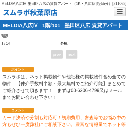
MELDIA八広Ⅳ 墨田区八広の賃貸アパート（1K・八広駅徒歩5分）[211063]
スムラボ秋葉原店
MELDIA八広Ⅳ
1階/101
墨田区八広 賃貸アパート
1 / 14
外観
prev
next
ポイント
スムラボは、ネット掲載物件や他社様の掲載物件含め全ての
物件 【仲介手数料半額～最大無料でご紹介可能】まとめて
ご紹介させて頂きます！ まずは03-6206-4799又はメール
までお問い合わせ下さい！
コメント
カード決済や分割も対応可！初期費用、審査等でお悩み中の
方もぜひ一度弊社にご相談下さい。豊富な情報量でネット等