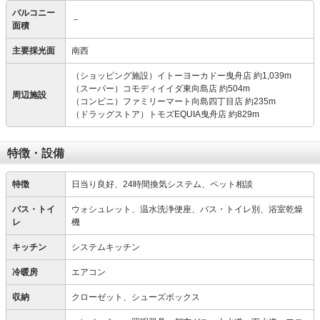
バルコニー
－
面積
主要採光面
南西
（ショッピング施設）イトーヨーカドー曳舟店 約1,039m
（スーパー）コモディイイダ東向島店 約504m
周辺施設
（コンビニ）ファミリーマート向島四丁目店 約235m
（ドラッグストア）トモズEQUIA曳舟店 約829m
特徴・設備
特徴
日当り良好、24時間換気システム、ペット相談
バス・トイ
ウォシュレット、温水洗浄便座、バス・トイレ別、浴室乾燥
レ
機
キッチン
システムキッチン
冷暖房
エアコン
収納
クローゼット、シューズボックス