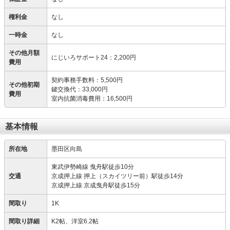
権利金
なし
一時金
なし
その他月額
にじいろサポート24
：
2,200円
費用
契約事務手数料
：
5,500円
その他初期
鍵交換代
：
33,000円
費用
室内抗菌消毒費用
：
16,500円
基本情報
所在地
墨田区向島
東武伊勢崎線 曳舟駅徒歩10分
交通
京成押上線 押上（スカイツリー前）駅徒歩14分
京成押上線 京成曳舟駅徒歩15分
間取り
1K
間取り詳細
K2帖、洋室6.2帖