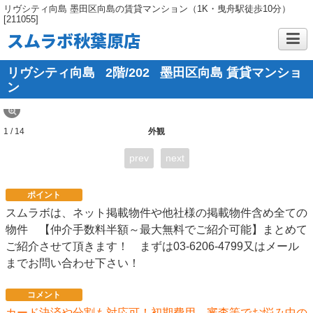
リヴシティ向島 墨田区向島の賃貸マンション（1K・曳舟駅徒歩10分）
[211055]
スムラボ秋葉原店
リヴシティ向島
2階/202
墨田区向島 賃貸マンショ
ン
1 / 14
外観
prev
next
ポイント
スムラボは、ネット掲載物件や他社様の掲載物件含め全ての
物件 【仲介手数料半額～最大無料でご紹介可能】まとめて
ご紹介させて頂きます！ まずは03-6206-4799又はメール
までお問い合わせ下さい！
コメント
カード決済や分割も対応可！初期費用、審査等でお悩み中の