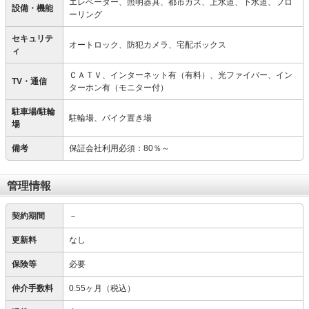
エレベーター、照明器具、都市ガス、上水道、下水道、フロ
設備・機能
ーリング
セキュリテ
オートロック、防犯カメラ、宅配ボックス
ィ
ＣＡＴＶ、インターネット有（有料）、光ファイバー、イン
TV・通信
ターホン有（モニター付）
駐車場/駐輪
駐輪場、バイク置き場
場
備考
保証会社利用必須：80％～
管理情報
契約期間
－
更新料
なし
保険等
必要
仲介手数料
0.55ヶ月（税込）