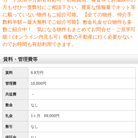
方もぜひ一度弊社にご相談下さい。豊富な情報量でネット等
に載っていない物件もご紹介可能。 【全ての物件、仲介手
数料半額～最大無料でご紹介可能】 敷金礼金ゼロ物件も多
数ご紹介中！ 気になる物件もまとめてお問合せ・ご見学可
能！(オンライン内見も可）複数の不動産に行く必要がない
のでお時間も有効利用できます。
賃料・管理費等
賃料
6.9万円
管理費
10,000円
共益費
－
敷金
なし
礼金
1ヶ月 69,000円
敷引
なし
保証金
なし