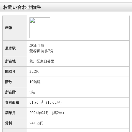
お問い合わせ物件
画像
JR山手線
最寄駅
鶯谷駅 徒歩7分
所在地
荒川区東日暮里
間取り
2LDK
階数
10階建
所在階
5階
2
専有面積
51.76m
（15.65坪）
築年月
2024年04月
（築2年）
賃料
24.0万円