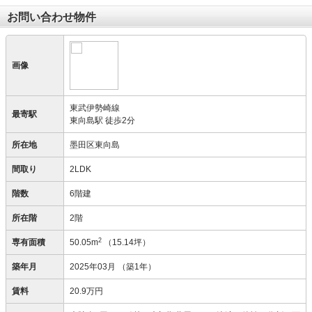
お問い合わせ物件
画像
東武伊勢崎線
最寄駅
東向島駅 徒歩2分
所在地
墨田区東向島
間取り
2LDK
階数
6階建
所在階
2階
2
専有面積
50.05m
（15.14坪）
築年月
2025年03月
（築1年）
賃料
20.9万円