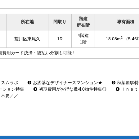
階建
所在地
間取り
専有面積
所在階
4階建
2
荒川区東尾久
1R
18.08m
（5.4
1階
期費用カード決済・後払い分割も可能！
らスムラボ
お洒落なデザイナーズマンション★
秋葉原駅特
ーション特集
初期費用がお得な敷礼0物件特集◎
Ｉｎｓｔ
料不要／／