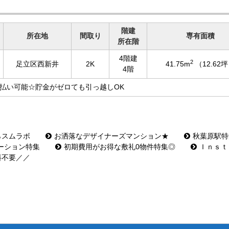
階建
所在地
間取り
専有面積
所在階
4階建
2
足立区西新井
2K
41.75m
（12.62
4階
払い可能☆貯金がゼロても引っ越しOK
らスムラボ
お洒落なデザイナーズマンション★
秋葉原駅特
ーション特集
初期費用がお得な敷礼0物件特集◎
Ｉｎｓｔ
料不要／／